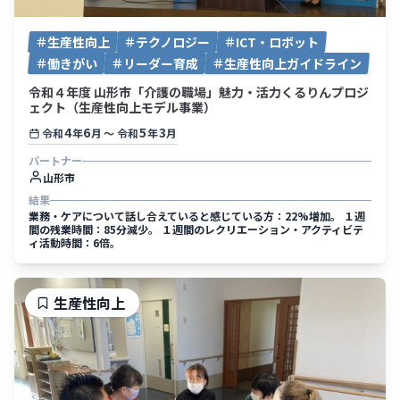
生産性向上
テクノロジー
ICT・ロボット
働きがい
リーダー育成
生産性向上ガイドライン
令和４年度 山形市「介護の職場」魅力・活力くるりんプロジ
ェクト（生産性向上モデル事業）
4
6
5
3
令和
年
月
〜
令和
年
月
パートナー
山形市
結果
業務・ケアについて話し合えていると感じている方：22%増加。 １週
間の残業時間：85分減少。 １週間のレクリエーション・アクティビテ
ィ活動時間：6倍。
生産性向上