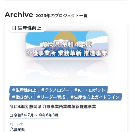
Archive
2023年のプロジェクト一覧
生産性向上
生産性向上
テクノロジー
ICT・ロボット
働きがい
リーダー育成
生産性向上ガイドライン
令和4年度 静岡県 介護事業所業務革新推進事業
5
7
6
3
令和
年
月
〜
令和
年
月
パートナー
静岡県