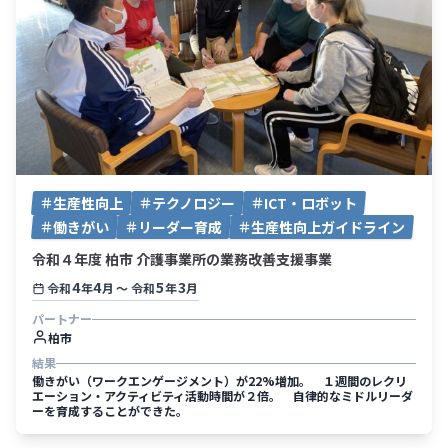
生産性向上
テクノロジー
ICT・ロボット
働きがい
リーダー育成
生産性向上ガイドライン
令和４年度 柏市 介護事業所の業務改善支援事業
4
4
5
3
令和
年
月
〜
令和
年
月
パートナー
柏市
結果
働きがい（ワークエンゲージメント）が22%増加。 １週間のレクリ
エーション・アクティビティ活動時間が２倍。 自律的なミドルリーダ
ーを育成することができた。