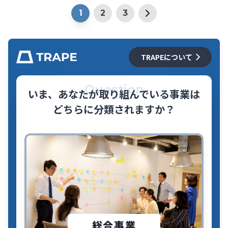
1
2
3
TRAPEについて
Question
いま、あなたが取り組んでいる事業は
どちらに分類されますか？
総合事業