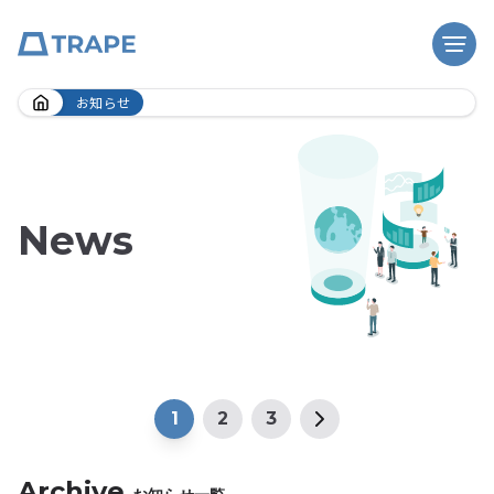
Skip
お知らせ
to
content
News
1
2
3
Archive