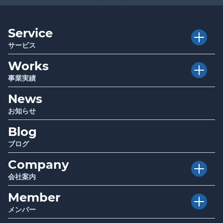
Service
サービス
Works
Executive Club
介護経営者クラブ
事業実績
Club TRAPE
クラブトラピ
News
Project
プロジェクト
Sociwell
ソシウェル
お知らせ
Seminar
講演 / セミナー
Blog
Infrastructure
厚生労働省・自治体関連事業
Report
調査・研究成果報告
ブログ
Company
会社案内
Member
Vision
目指す世界
メンバー
Mission
使命