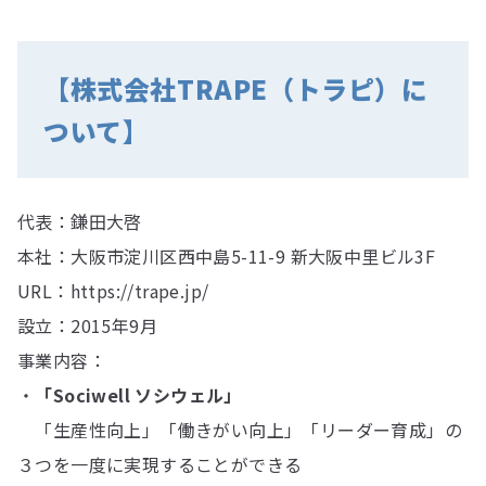
【
株式会社TRAPE（トラピ）に
ついて
】
代表：鎌⽥⼤啓
本社：⼤阪市淀川区⻄中島5-11-9 新⼤阪中⾥ビル3F
URL：https://trape.jp/
設⽴：2015年9⽉
事業内容：
・
「Sociwell ソシウェル」
「生産性向上」「働きがい向上」「リーダー育成」の
３つを一度に実現することができる