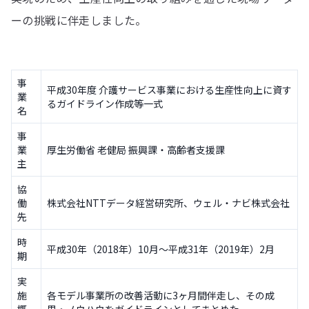
ーの挑戦に伴走しました。
事
平成30年度 介護サービス事業における生産性向上に資す
業
るガイドライン作成等一式
名
事
業
厚生労働省 老健局 振興課・高齢者支援課
主
協
働
株式会社NTTデータ経営研究所、ウェル・ナビ株式会社
先
時
平成30年（2018年）10月〜平成31年（2019年）2月
期
実
施
各モデル事業所の改善活動に3ヶ月間伴走し、その成