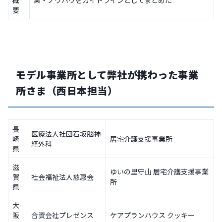
概
果・ノウハウをガイドラインとしてまとめた
要
モデル事業所として弊社が携わった事業
所さま（西日本担当）
長
医療法人社団石坂脳神
崎
居宅介護支援事業所
経外科
県
滋
ゆいの里守山 居宅介護支援事業
賀
社会福祉法人慈惠会
所
県
大
阪
合資会社プレゼンス
ケアプランハウス クッキー