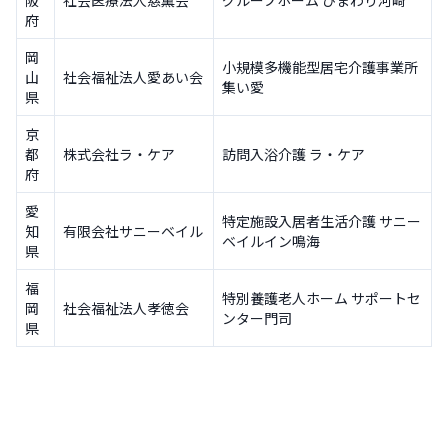
阪
社会医療法人慈薫会
グループホーム ひまわり河崎
府
岡
小規模多機能型居宅介護事業所
山
社会福祉法人愛あい会
集い愛
県
京
都
株式会社ラ・ケア
訪問入浴介護 ラ・ケア
府
愛
特定施設入居者生活介護 サニー
知
有限会社サニーベイル
ベイルイン鳴海
県
福
特別養護老人ホーム サポートセ
岡
社会福祉法人孝徳会
ンター門司
県