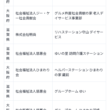
府
大
社会福祉法人ジー・ケ
グルメ杵屋社会貢献の家 老人デ
阪
ー社会貢献会
イサービス事業部
府
滋
リハステーション守山 デイサー
賀
株式会社明尚
ビス
県
滋
賀
社会福祉法人慈惠会
ゆいの里 訪問介護ステーション
県
大
社会福祉法人ひまわり
ヘルパーステーション ひまわり
阪
会
の家 蔵前
府
滋
賀
社会福祉法人慈惠会
グループホーム ゆい
県
大