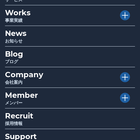
Works
Executive Club
介護経営者クラブ
事業実績
Club TRAPE
クラブトラピ
News
Project
プロジェクト
Sociwell
ソシウェル
お知らせ
Seminar
講演 / セミナー
Blog
Infrastructure
厚生労働省・自治体関連事業
Report
調査・研究成果報告
ブログ
Company
会社案内
Member
Vision
目指す世界
メンバー
Mission
使命
Recruit
Story
ストーリー
Value
行動指針
採用情報
Support
Message
代表メッセージ