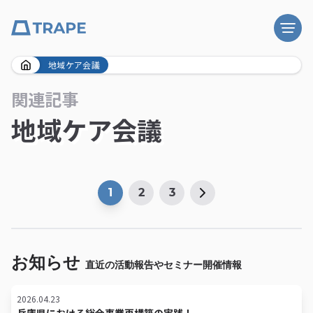
Skip
地域ケア会議
to
関連記事
content
地域ケア会議
1
2
3
お知らせ
直近の活動報告やセミナー開催情報
2026.04.23