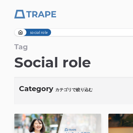
Skip
social role
to
content
Tag
Social role
Category
カテゴリで絞り込む