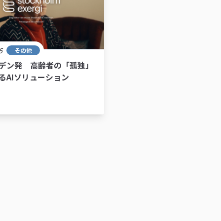
6
その他
デン発 高齢者の「孤独」
るAIソリューション