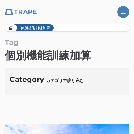
Skip
個別機能訓練加算
to
content
Tag
個別機能訓練加算
Category
カテゴリで絞り込む