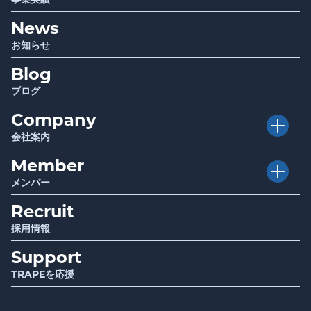
Club TRAPE
クラブトラピ
News
Project
プロジェクト
Sociwell
ソシウェル
お知らせ
Seminar
講演 / セミナー
Blog
Infrastructure
厚生労働省・自治体関連事業
Report
調査・研究成果報告
ブログ
Company
会社案内
Member
Vision
目指す世界
メンバー
Mission
使命
Recruit
Story
ストーリー
Value
行動指針
採用情報
Support
Message
代表メッセージ
TRAPEを応援
Information
会社情報