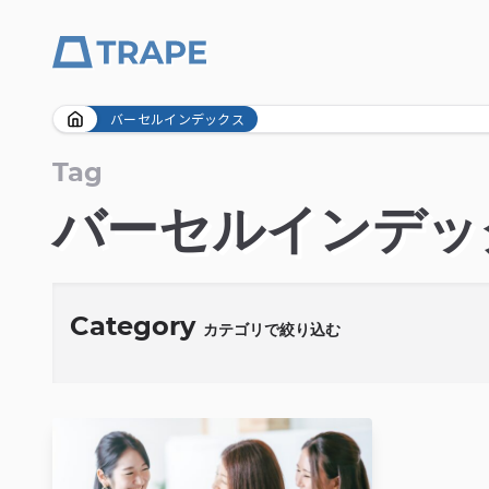
Skip
バーセルインデックス
to
content
Tag
バーセルインデッ
Category
カテゴリで絞り込む