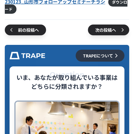
230123_山形市フォローアップセミナーチラシ
ダウンロ
ード
前の投稿へ
次の投稿へ
TRAPEについて
Question
いま、あなたが取り組んでいる事業は
どちらに分類されますか？