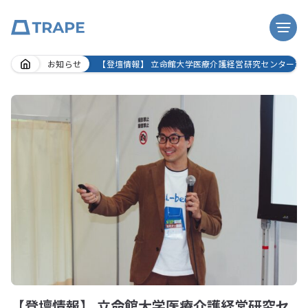
Skip
お知らせ
【登壇情報】 立命館大学医療介護経営研究センター主
to
content
【登壇情報】 立命館大学医療介護経営研究セ