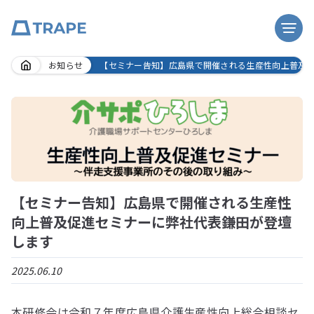
Skip
お知らせ
【セミナー告知】広島県で開催される生産性向上普及
to
content
【セミナー告知】広島県で開催される生産性
向上普及促進セミナーに弊社代表鎌田が登壇
します
2025.06.10
本研修会は令和７年度広島県介護生産性向上総合相談セ