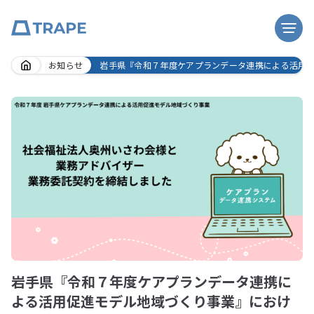
Skip
お知らせ
岩手県『令和７年度ケアプランデータ連携による活用
to
content
岩手県『令和７年度ケアプランデータ連携に
よる活用促進モデル地域づくり事業』におけ