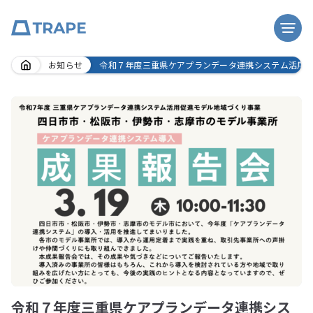
Skip
お知らせ
令和７年度三重県ケアプランデータ連携システム活用
to
content
令和７年度三重県ケアプランデータ連携シス