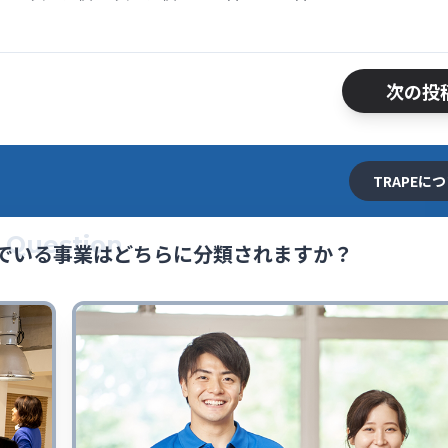
次の投
TRAPEに
Question
でいる事業はどちらに分類されますか？