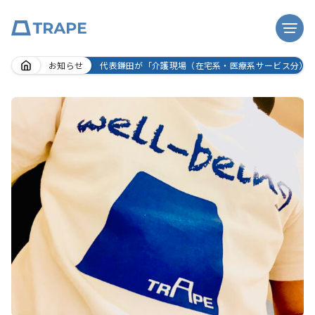
Skip
お知らせ
代表鎌田が「介護現場（在宅系・医療系サービス分）
to
content