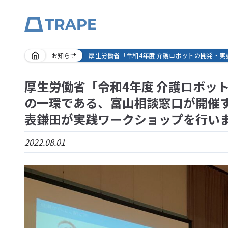
Skip
お知らせ
厚生労働省「令和4年度 介護ロボットの開発・
to
content
厚生労働省「令和4年度 介護ロボッ
の一環である、富山相談窓口が開催
表鎌田が実践ワークショップを行い
2022.08.01