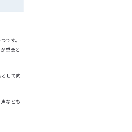
一つです。
かが重要と
者として向
る声なども
。